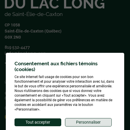
CP 1058
Saint‑Élie‑de‑Caxton (Québec)
G0X 2N0
819 532‑4477
info@laclong.org
Consentement aux fichiers témoins
Suivez‑nous !
(cookies)
Ce site Internet fait usage de cookies pour son bon
fonctionnement et pour analyser votre interaction avec lui, dans
Conception
&
Hébergement
ADN communication
le but de vous offrir une expérience personnalisée et améliorée.
Nous n'utiliserons des cookies que si vous donnez votre
© 2026
Association des propriétaires du lac Long de Saint-Élie-de-
consentement en cliquant sur «Tout accepter». Vous avez
Caxton
, tous droits réservés
également la possibilité de gérer vos préférences en matière de
cookies en accédant aux paramètres via le bouton
Gérer mes témoins (cookies)
«Personnaliser».
Droit d'auteur et collaboration
Tout accepter
Personnaliser