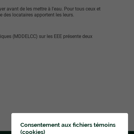
oyer avant de les mettre à l'eau. Pour tous ceux et
e des locataires apportent les leurs.
atiques (MDDELCC) sur les EEE présente deux
Consentement aux fichiers témoins
(cookies)