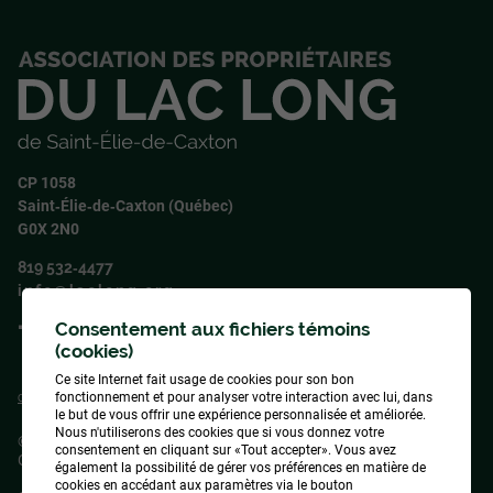
CP 1058
Saint‑Élie‑de‑Caxton (Québec)
G0X 2N0
819 532‑4477
info@laclong.org
Consentement aux fichiers témoins
Suivez‑nous !
(cookies)
Ce site Internet fait usage de cookies pour son bon
fonctionnement et pour analyser votre interaction avec lui, dans
Conception
&
Hébergement
ADN communication
le but de vous offrir une expérience personnalisée et améliorée.
Nous n'utiliserons des cookies que si vous donnez votre
© 2026
Association des propriétaires du lac Long de Saint-Élie-de-
consentement en cliquant sur «Tout accepter». Vous avez
Caxton
, tous droits réservés
également la possibilité de gérer vos préférences en matière de
cookies en accédant aux paramètres via le bouton