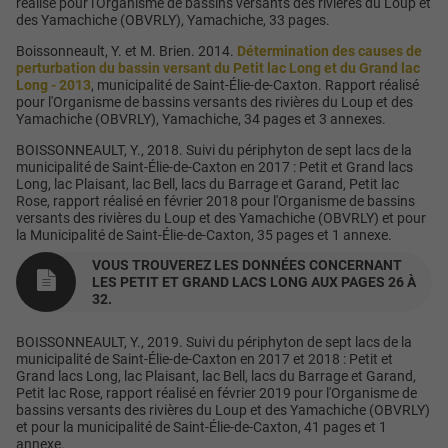
réalisé pour l'Organisme de bassins versants des rivières du Loup et
des Yamachiche (OBVRLY), Yamachiche, 33 pages.
Boissonneault, Y. et M. Brien. 2014.
Détermination des causes de
perturbation du bassin versant du Petit lac Long et du Grand lac
Long - 2013
, municipalité de
Saint-Élie-de-Caxton.
Rapport réalisé
pour l'Organisme de bassins versants des rivières du Loup et des
Yamachiche (OBVRLY), Yamachiche, 34 pages et 3 annexes.
BOISSONNEAULT, Y., 2018. Suivi du périphyton de sept lacs de la
municipalité de Saint-Élie-de-Caxton en 2017 : Petit et Grand lacs
Long, lac Plaisant, lac Bell, lacs du Barrage et Garand, Petit lac
Rose, rapport réalisé en février 2018 pour l'Organisme de bassins
versants des rivières du Loup et des Yamachiche (OBVRLY) et pour
la Municipalité de Saint-Élie-de-Caxton, 35 pages et 1 annexe.
VOUS TROUVEREZ LES DONNÉES CONCERNANT
LES PETIT ET GRAND LACS LONG AUX PAGES 26 À
32.
BOISSONNEAULT, Y., 2019. Suivi du périphyton de sept lacs de la
municipalité de Saint-Élie-de-Caxton en 2017 et 2018 : Petit et
Grand lacs Long, lac Plaisant, lac Bell, lacs du Barrage et Garand,
Petit lac Rose, rapport réalisé en février 2019 pour l'Organisme de
bassins versants des rivières du Loup et des Yamachiche (OBVRLY)
et pour la municipalité de Saint-Élie-de-Caxton, 41 pages et 1
annexe.