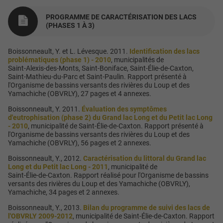
PROGRAMME DE CARACTÉRISATION DES LACS
(PHASES 1 À 3)
Boissonneault, Y. et L. Lévesque. 2011.
Identification des lacs
problématiques (phase 1) - 2010
, municipalités de
Saint-Alexis-des-Monts
,
Saint-Boniface
,
Saint-Élie-de-Caxton
,
Saint-Mathieu-du-Parc
et
Saint-Paulin
. Rapport présenté à
l'Organisme de bassins versants des rivières du Loup et des
Yamachiche (OBVRLY), 27 pages et 4 annexes.
Boissonneault, Y. 2011.
Évaluation des symptômes
d'eutrophisation (phase 2) du Grand lac Long et du Petit lac Long
- 2010
, municipalité de
Saint-Élie-de-Caxton
. Rapport présenté à
l'Organisme de bassins versants des rivières du Loup et des
Yamachiche (OBVRLY), 56 pages et 2 annexes.
Boissonneault, Y., 2012.
Caractérisation du littoral du Grand lac
Long et du Petit lac Long - 2011
, municipalité de
Saint-Élie-de-Caxton
. Rapport réalisé pour l'Organisme de bassins
versants des rivières du Loup et des Yamachiche (OBVRLY),
Yamachiche, 34 pages et 2 annexes.
Boissonneault, Y., 2013.
Bilan du programme de suivi des lacs de
l'OBVRLY 2009-2012
, municipalité de
Saint-Élie-de-Caxton
. Rapport