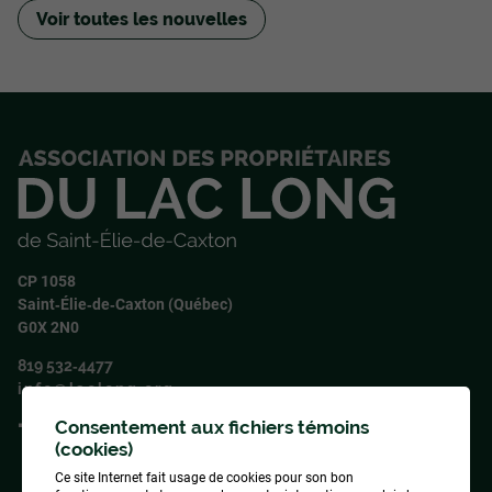
Voir toutes les nouvelles
CP 1058
Saint‑Élie‑de‑Caxton (Québec)
G0X 2N0
819 532‑4477
info@laclong.org
Consentement aux fichiers témoins
Suivez‑nous !
(cookies)
Ce site Internet fait usage de cookies pour son bon