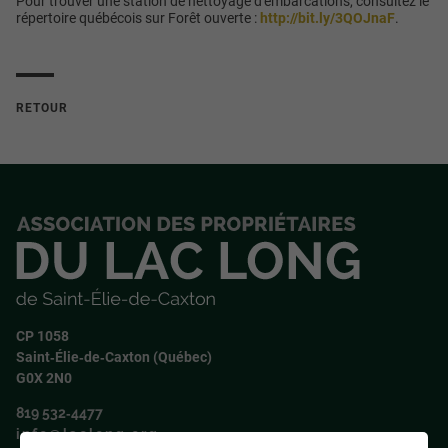
Pour trouver une station de nettoyage d'embarcations, consultez le
répertoire québécois sur Forêt ouverte :
http://bit.ly/3QOJnaF
.
RETOUR
CP 1058
Saint‑Élie‑de‑Caxton (Québec)
G0X 2N0
819 532‑4477
info@laclong.org