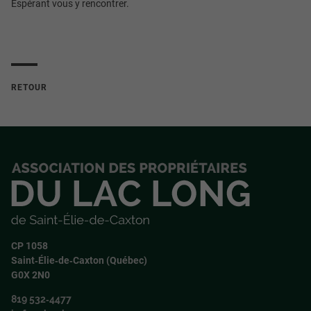
Espérant vous y rencontrer.
RETOUR
CP 1058
Saint‑Élie‑de‑Caxton (Québec)
G0X 2N0
819 532‑4477