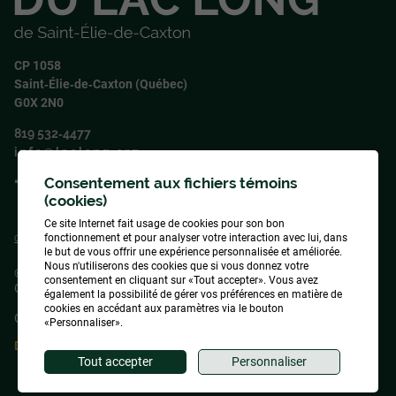
CP 1058
Saint‑Élie‑de‑Caxton (Québec)
G0X 2N0
819 532‑4477
info@laclong.org
Consentement aux fichiers témoins
Suivez‑nous !
(cookies)
Ce site Internet fait usage de cookies pour son bon
fonctionnement et pour analyser votre interaction avec lui, dans
Conception
&
Hébergement
ADN communication
le but de vous offrir une expérience personnalisée et améliorée.
Nous n'utiliserons des cookies que si vous donnez votre
© 2026
Association des propriétaires du lac Long de Saint-Élie-de-
consentement en cliquant sur «Tout accepter». Vous avez
Caxton
, tous droits réservés
également la possibilité de gérer vos préférences en matière de
cookies en accédant aux paramètres via le bouton
Gérer mes témoins (cookies)
«Personnaliser».
Droit d'auteur et collaboration
Tout accepter
Personnaliser