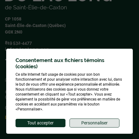
CP 1058
Saint‑Élie‑de‑Caxton (Québec)
G0X 2N0
819 532‑4477
info@laclong.org
Consentement aux fichiers témoins
Suivez‑nous !
(cookies)
Ce site Internet fait usage de cookies pour son bon
fonctionnement et pour analyser votre interaction avec lui, dans
Conception
&
Hébergement
ADN communication
le but de vous offrir une expérience personnalisée et améliorée.
Nous n'utiliserons des cookies que si vous donnez votre
© 2026
Association des propriétaires du lac Long de Saint-Élie-de-
consentement en cliquant sur «Tout accepter». Vous avez
Caxton
, tous droits réservés
également la possibilité de gérer vos préférences en matière de
cookies en accédant aux paramètres via le bouton
Gérer mes témoins (cookies)
«Personnaliser».
Droit d'auteur et collaboration
Tout accepter
Personnaliser