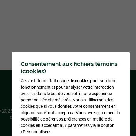
Consentement aux fichiers témoins
(cookies)
Ce site Internet fait usage de cookies pour son bon
fonctionnement et pour analyser votre interaction
avec lui, dans le but de vous offrir une expérience
Conception
&
Hébergement
personnalisée et améliorée. Nous n'utiliserons des
ADN communication
cookies que si vous donnez votre consentement en
 2026
Association des propriétaires du lac Long
cliquant sur «Tout accepter». Vous avez également la
de Saint-Élie-de-Caxton
, tous droits réservés
possibilité de gérer vos préférences en matière de
cookies en accédant aux paramètres via le bouton
Gérer mes témoins (cookies)
«Personnaliser».