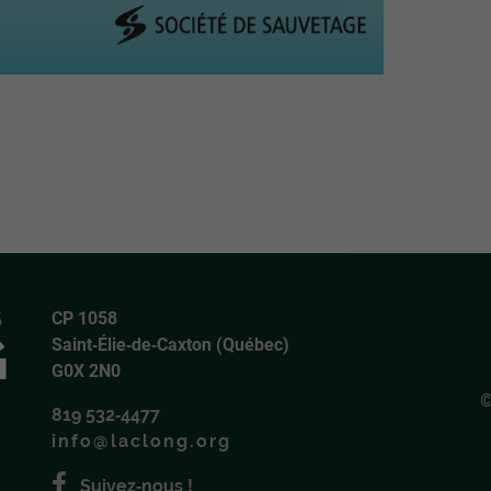
CP 1058
Saint‑Élie‑de‑Caxton (Québec)
G0X 2N0
©
819 532‑4477
info@laclong.org
Suivez‑nous !