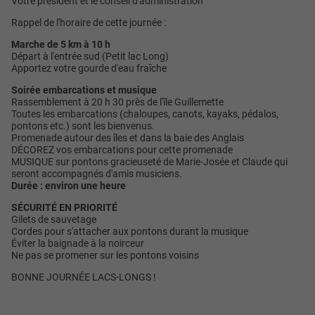
Votre président et le conseil d'administration
Rappel de l'horaire de cette journée :
Marche de 5 km à 10 h
Départ à l'entrée sud (Petit lac Long)
Apportez votre gourde d'eau fraîche
Soirée embarcations et musique
Rassemblement à 20 h 30 près de l'île Guillemette
Toutes les embarcations (chaloupes, canots, kayaks, pédalos,
pontons etc.) sont les bienvenus.
Promenade autour des îles et dans la baie des Anglais
DÉCOREZ vos embarcations pour cette promenade
MUSIQUE sur pontons gracieuseté de Marie-Josée et Claude qui
seront accompagnés d'amis musiciens.
Durée : environ une heure
SÉCURITÉ EN PRIORITÉ
Gilets de sauvetage
Cordes pour s'attacher aux pontons durant la musique
Éviter la baignade à la noirceur
Ne pas se promener sur les pontons voisins
BONNE JOURNÉE LACS-LONGS !