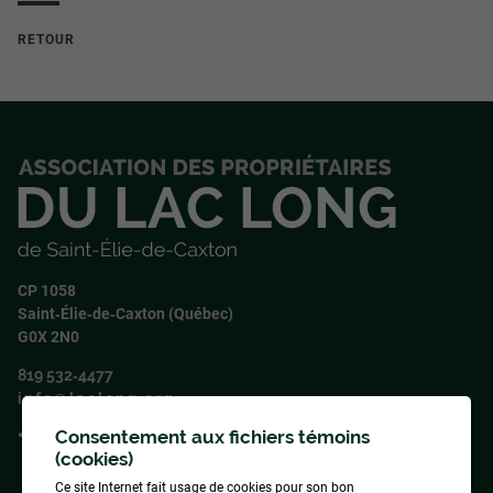
RETOUR
CP 1058
Saint‑Élie‑de‑Caxton (Québec)
G0X 2N0
819 532‑4477
info@laclong.org
Consentement aux fichiers témoins
Suivez‑nous !
(cookies)
Ce site Internet fait usage de cookies pour son bon